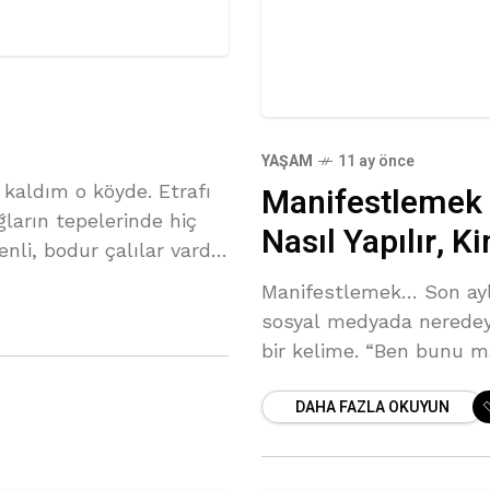
YAŞAM
11 ay önce
Manifestlemek 
 kaldım o köyde. Etrafı
ğların tepelerinde hiç
Nasıl Yapılır, K
nli, bodur çalılar vardı
Manifestlemek… Son ayl
sosyal medyada neredey
bir kelime. “Ben bunu man
evrene gönder, kesin gerç
DAHA FAZLA OKUYUN