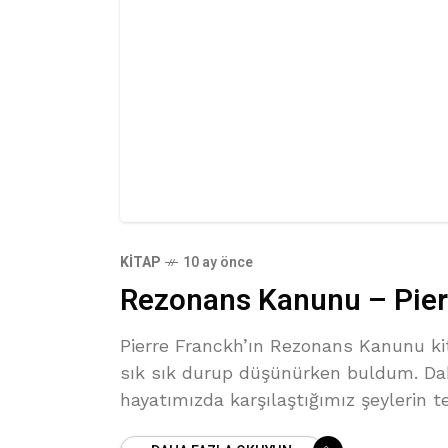
KITAP
10 ay önce
Rezonans Kanunu – Pier
Pierre Franckh’ın Rezonans Kanunu ki
sık sık durup düşünürken buldum. Dah
hayatımızda karşılaştığımız şeylerin t
aslında içimizden yaydığımız titreşiml