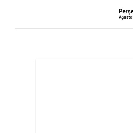
Perş
Ağusto