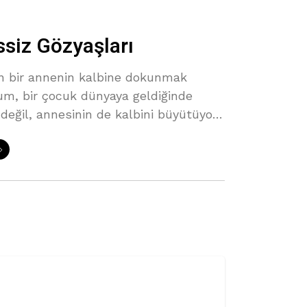
siz Gözyaşları
en bir annenin kalbine dokunmak
rum, bir çocuk dünyaya geldiğinde
değil, annesinin de kalbini büyütüyor.
ında, geride kalan sadece