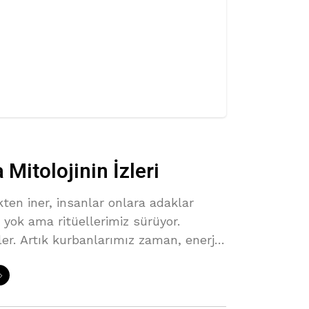
Mitolojinin İzleri
kten iner, insanlar onlara adaklar
r yok ama ritüellerimiz sürüyor.
ler. Artık kurbanlarımız zaman, enerji
 başında geçirdiğimiz