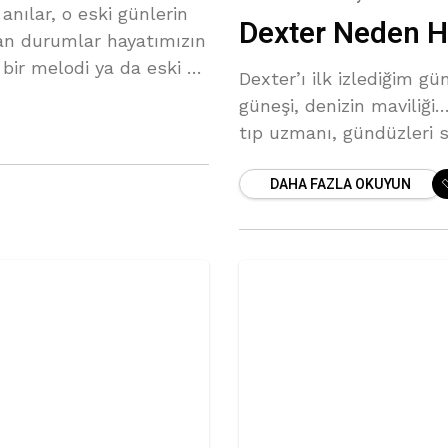
anılar, o eski günlerin
Dexter Neden H
an durumlar hayatımızın
 bir melodi ya da eski bir
Dexter’ı ilk izlediğim g
güneşi, denizin maviliği…
tıp uzmanı, gündüzleri su
kendi adaletini sağlıyord
DAHA FAZLA OKUYUN