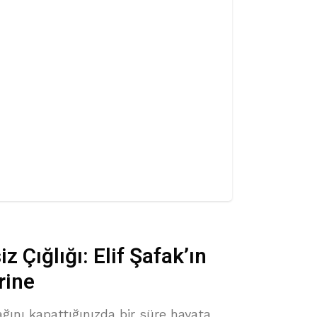
z Çığlığı: Elif Şafak’ın
rine
ağını kapattığınızda bir süre hayata