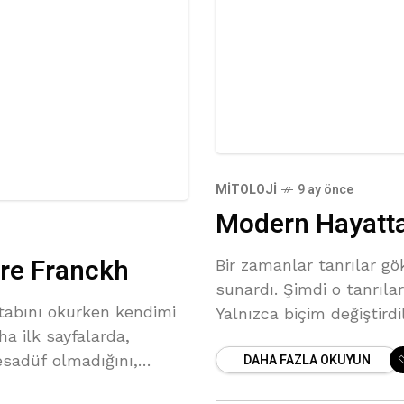
MITOLOJI
9 ay önce
Modern Hayatta 
re Franckh
Bir zamanlar tanrılar gö
sunardı. Şimdi o tanrıla
tabını okurken kendimi
Yalnızca biçim değiştirdi
a ilk sayfalarda,
ve dikkat. Her gün ekran
DAHA FAZLA OKUYUN
esadüf olmadığını,
erin bir yansıması