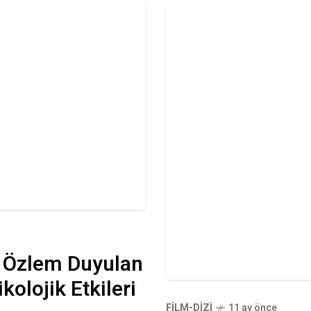
e Özlem Duyulan
olojik Etkileri
FILM-DIZI
11 ay önce