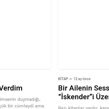
KITAP
12 ay önce
 Verdim
Bir Ailenin Sessi
“İskender”i Üze
kimsenin duymadığı,
çük bir cümleydi ama
Bazı kitaplar vardır, kap