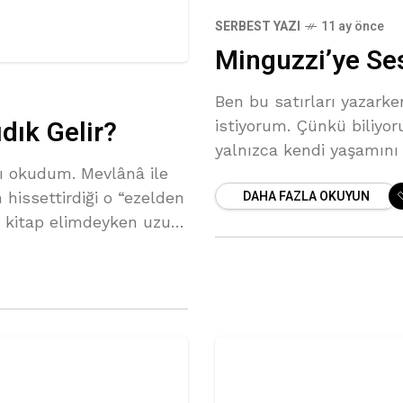
SERBEST YAZI
11 ay önce
Minguzzi’ye Ses
Ben bu satırları yazark
dık Gelir?
istiyorum. Çünkü biliyo
yalnızca kendi yaşamını 
ı okudum. Mevlânâ ile
Ve o kalpten koparıldığ
DAHA FAZLA OKUYUN
 hissettirdiği o “ezelden
i, kitap elimdeyken uzun
ini görüp