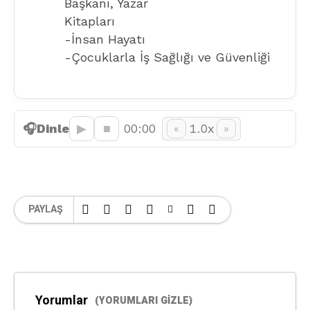
Başkanı, Yazar
Kitapları
-İnsan Hayatı
-Çocuklarla İş Sağlığı ve Güvenliği
🎧
Dinle
▶︎
■
00:00
1.0x
«
»
PAYLAŞ
Yorumlar
(YORUMLARI GIZLE)