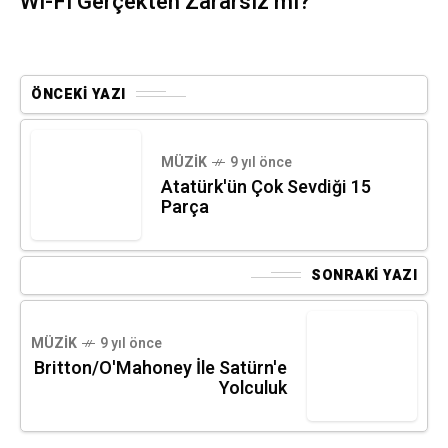
Wi-Fi Gerçekten Zararsız mı?
ÖNCEKI YAZI
MÜZIK
9 yıl önce
Atatürk'ün Çok Sevdiği 15
Parça
SONRAKI YAZI
MÜZIK
9 yıl önce
Britton/O'Mahoney İle Satürn'e
Yolculuk