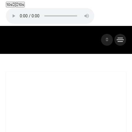
10s
10s