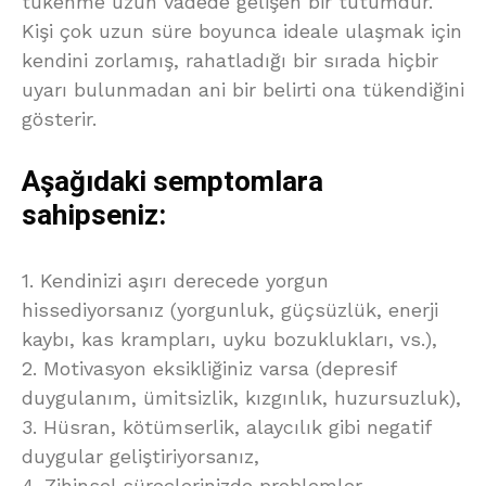
tükenme uzun vadede gelişen bir tutumdur.
Kişi çok uzun süre boyunca ideale ulaşmak için
kendini zorlamış, rahatladığı bir sırada hiçbir
uyarı bulunmadan ani bir belirti ona tükendiğini
gösterir.
Aşağıdaki semptomlara
sahipseniz:
1. Kendinizi aşırı derecede yorgun
hissediyorsanız (yorgunluk, güçsüzlük, enerji
kaybı, kas krampları, uyku bozuklukları, vs.),
2. Motivasyon eksikliğiniz varsa (depresif
duygulanım, ümitsizlik, kızgınlık, huzursuzluk),
3. Hüsran, kötümserlik, alaycılık gibi negatif
duygular geliştiriyorsanız,
4. Zihinsel süreçlerinizde problemler