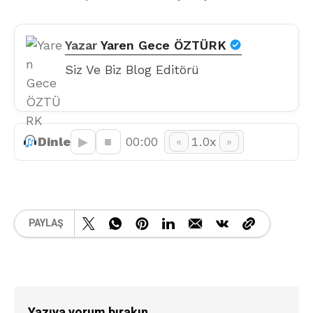
Yazar
Yaren Gece ÖZTÜRK
Siz Ve Biz Blog Editörü
Dinle
▶︎
■
00:00
1.0x
«
»
PAYLAŞ
Yazıya yorum bırakın