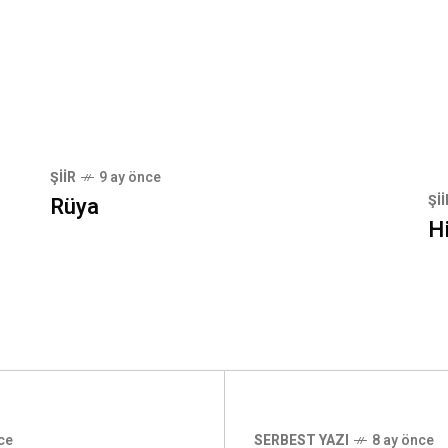
ŞIIR
9 ay önce
ŞII
Rüya
Hi
ce
SERBEST YAZI
8 ay önce