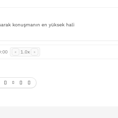
sarak konuşmanın en yüksek hali
0:00
1.0x
«
»