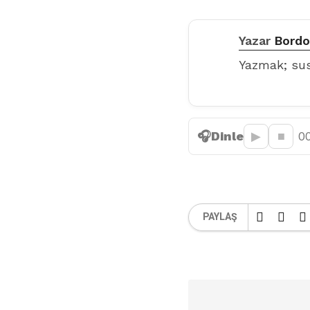
Yazar
Bordo
Yazmak; su
🎧
Dinle
▶︎
■
0
PAYLAŞ