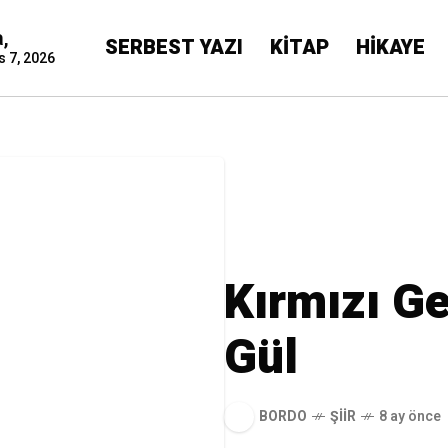
,
SERBEST YAZI
KİTAP
HİKAYE
s 7, 2026
Kırmızı Ge
Gül
BORDO
ŞIIR
8 ay önce