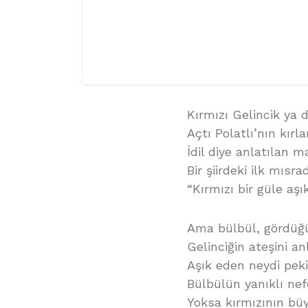
Kırmızı Gelincik ya 
Açtı Polatlı’nın kırl
İdil diye anlatılan m
Bir şiirdeki ilk mısra
“Kırmızı bir güle aşı
Ama bülbül, gördüğü
Gelinciğin ateşini a
Aşık eden neydi pek
Bülbülün yanıklı nef
Yoksa kırmızının b