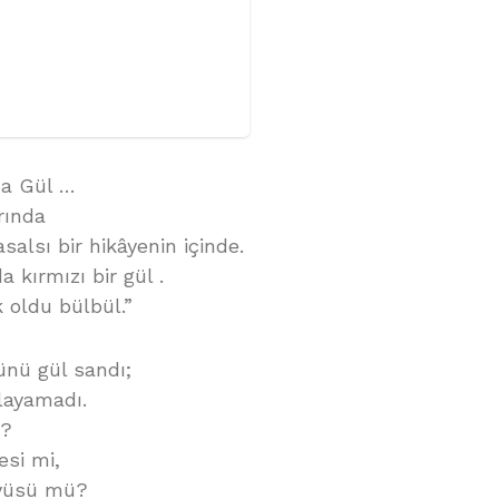
da Gül …
arında
asalsı bir hikâyenin içinde.
da kırmızı bir gül .
k oldu bülbül.”
nü gül sandı;
nlayamadı.
i?
esi mi,
üyüsü mü?