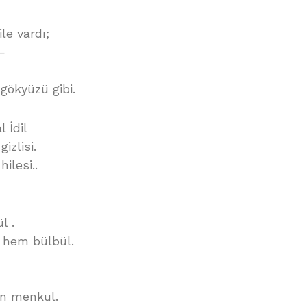
le vardı;
—
 gökyüzü gibi.
 İdil
izlisi.
ilesi..
l .
k hem bülbül.
en menkul.