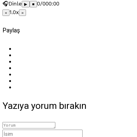
🎧
Dinle
0/0
00:00
▶︎
■
1.0x
«
»
Paylaş
Yazıya yorum bırakın