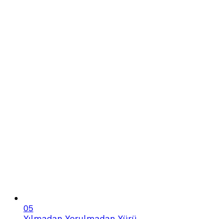
05
Yılmadan Yorulmadan Yürü