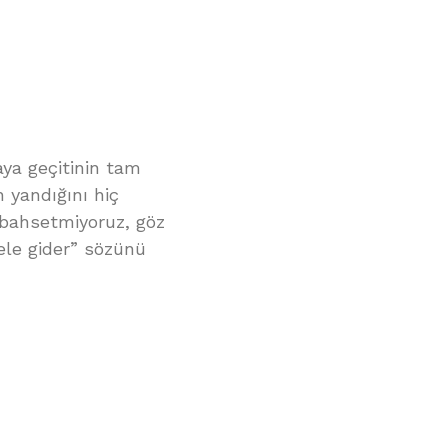
aya geçitinin tam
n yandığını hiç
 bahsetmiyoruz, göz
ele gider” sözünü