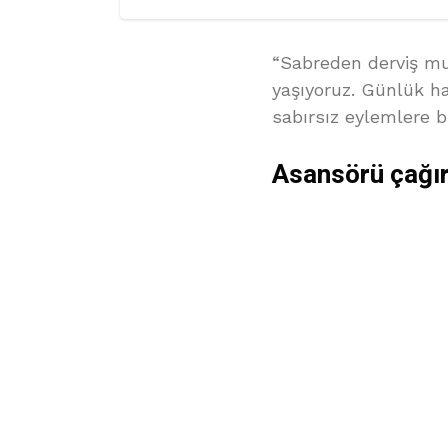
“Sabreden derviş mu
yaşıyoruz. Günlük h
sabırsız eylemlere bi
Asansörü çağı