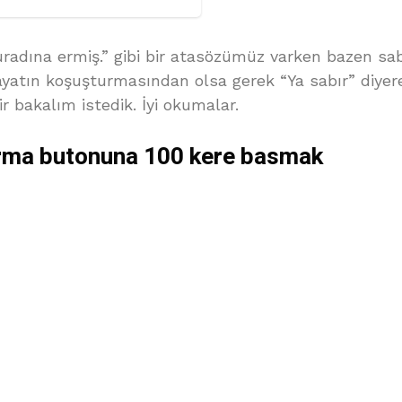
radına ermiş.” gibi bir atasözümüz varken bazen sa
ayatın koşuşturmasından olsa gerek “Ya sabır” diyer
r bakalım istedik. İyi okumalar.
rma butonuna 100 kere basmak