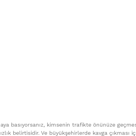
naya basıyorsanız, kimsenin trafikte önünüze geçmes
zlık belirtisidir. Ve büyükşehirlerde kavga çıkması i