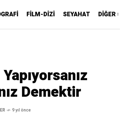
OGRAFİ
FİLM-DİZİ
SEYAHAT
DİĞER
 Yapıyorsanız
ınız Demektir
LER
9 yıl önce