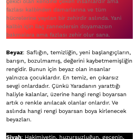
çekici olan kendine çeken insanlardır ama
fazlası kalbinden damarlarına ve tüm
hücrelerine yayılan bir zehirdir aslında. Yani
kalbin için ilaç zannedersin doyamazsın
bakmalara ama fazlası zehir olur sana.
Beyaz
: Saflığın, temizliğin, yeni başlangıçların,
barışın, bozulmamış, değerini kaybetmemişliğin
rengidir. Bunun için beyaz olan insanlar
yalnızca çocuklardır. En temiz, en çıkarsız
sevgi onlardadır. Çünkü Yaradanın yarattığı
haliyle kalanlar, üzerine hangi rengi boyarsan
artık o renkle anılacak olanlar onlardır. Ve
aslında hangi rengi boyarsan boya kirlenecek
beyazları.
Siyah
: Hakimiyetin, huzursuzluğun, gecenin,