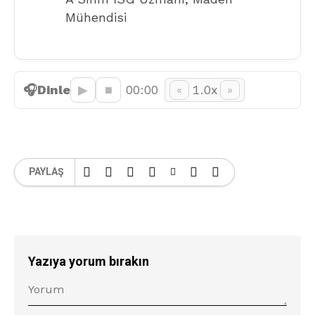
Mühendisi
🎧
Dinle
▶︎
■
00:00
1.0x
«
»
PAYLAŞ
Yazıya yorum bırakın