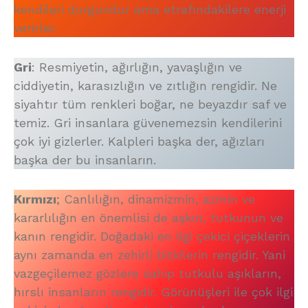
kendileri durgundur ama etrafındakilere enerji
verirler.
Gri
: Resmiyetin, ağırlığın, yavaşlığın ve
ciddiyetin, karasızlığın ve zıtlığın rengidir. Ne
siyahtır tüm renkleri boğar, ne beyazdır saf ve
temiz. Gri insanlara güvenemezsin kendilerini
çok iyi gizlerler. Kalpleri başka der, ağızları
başka der bu insanların.
Kırmızı
; Canlılığın, dinamizmin, azmin ve
kararlılığın en önemlisi de aşkın, tutkunun ve
kanın rengidir. Doğadaki en ilgi çekici çiçeklerin
aynı zamanda en zehirli bitkilerin rengidir. Yani
vazgeçilemez gözlere sahip tutkulu aşıkların,
hırslı insanların rengidir. Görünüşleri ile çok ilgi