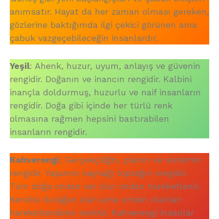
anımsatır. Hayat da her zaman olması gereken,
gözlerine baktığımda ilgi çekici görünen ama
çabuk vazgeçebileceğin insanlardır.
Yeşil
: Ahenk, huzur, uyum, anlayış ve güvenin
rengidir. Doğanın ve inancın rengidir. Kalbini
inançla doldurmuş, huzurlu ve naif insanların
rengidir. Doğa gibi içinde her türlü renk
olmasına rağmen hepsini bastırabilen
insanların rengidir.
Kahverengi
; Gerçekçiliğin, planın ve sistemin
rengidir. Yaşamın kaynağı toprağın rengidir.
Tüm doğa ondan var olur ondan hareketlenir.
Kendisi durağan olan ama ondan olanları
hareketlendiren renktir. Kahverengi insanlar