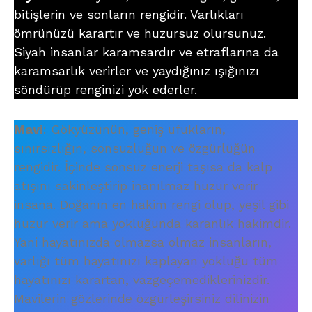
bitişlerin ve sonların rengidir. Varlıkları
ömrünüzü karartır ve huzursuz olursunuz.
Siyah insanlar karamsardır ve etraflarına da
karamsarlık verirler ve yaydığınız ışığınızı
söndürüp renginizi yok ederler.
Mavi
: Gökyüzünün, geniş ufukların,
sınırsızlığın, sonsuzluğun ve özgürlüğün
rengidir. İçinde sonsuz enerji taşısa da kalp
atışını sakinleştirip inanılmaz huzur verir
insana. Doğanın en hakim rengi olup, yeşil gibi
huzur verir ama yokluğunda karanlık hakimdir.
Yani hayatınızda olmazsa olmaz insanların,
varlığı tüm hayatınızı kaplayan yokluğu tüm
hayatınızı karartan, vazgeçemediklerinizdir.
Mavilerin gözlerinde özgürleşirsiniz dilinizin