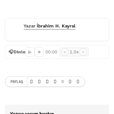
Yazar
İbrahim H. Kayral
🎧
Dinle
▶︎
■
00:00
1.0x
«
»
PAYLAŞ