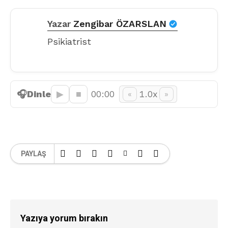
Yazar
Zengibar ÖZARSLAN
Psikiatrist
🎧
Dinle
▶︎
■
00:00
1.0x
«
»
PAYLAŞ
Yazıya yorum bırakın