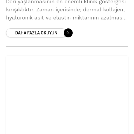
Deri yaşlanmasının en önemli klinik göstergesi
kırışıklıktır. Zaman içerisinde; dermal kollajen,
hyaluronik asit ve elastin miktarının azalması
ile hacim kaybı ve deride incelme meydana
DAHA FAZLA OKUYUN
gelmektedir. Bu süreç özellikle güneş
maruziyeti