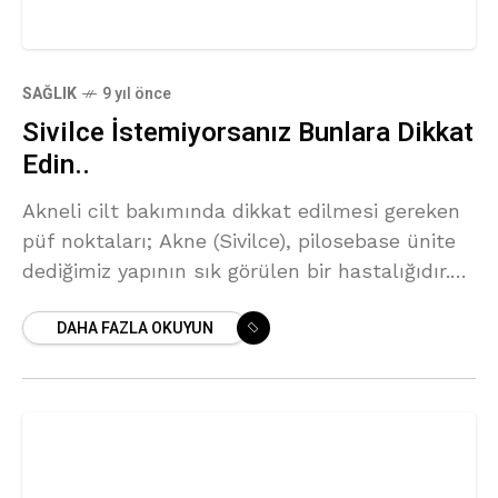
SAĞLIK
9 yıl önce
Sivilce İstemiyorsanız Bunlara Dikkat
Edin..
Akneli cilt bakımında dikkat edilmesi gereken
püf noktaları; Akne (Sivilce), pilosebase ünite
dediğimiz yapının sık görülen bir hastalığıdır.
Irk, etnik yapı ve cinsiyete bakılmaksızın 11 ile
DAHA FAZLA OKUYUN
30 yaş arasındaki insanların