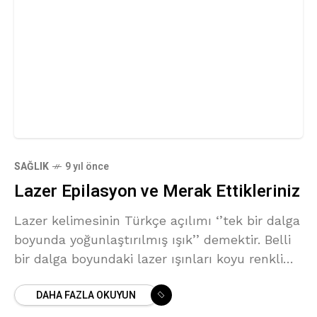
SAĞLIK
9 yıl önce
Lazer Epilasyon ve Merak Ettikleriniz
Lazer kelimesinin Türkçe açılımı ‘’tek bir dalga
boyunda yoğunlaştırılmış ışık’’ demektir. Belli
bir dalga boyundaki lazer ışınları koyu renkli
maddeler tarafından tutulduğunda enerjilerini
DAHA FAZLA OKUYUN
bu maddeye aktararak ısı enerjisine
dönüşürler. Lazer