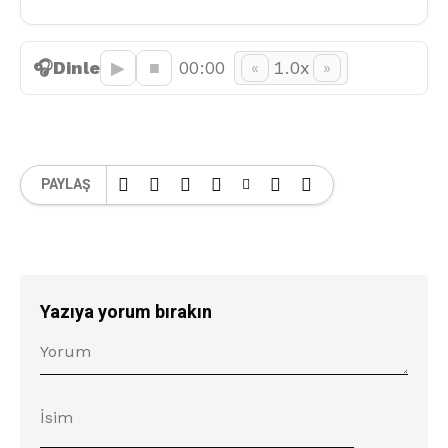
🎧
Dinle
▶︎
■
00:00
1.0x
«
»
PAYLAŞ
Yazıya yorum bırakın