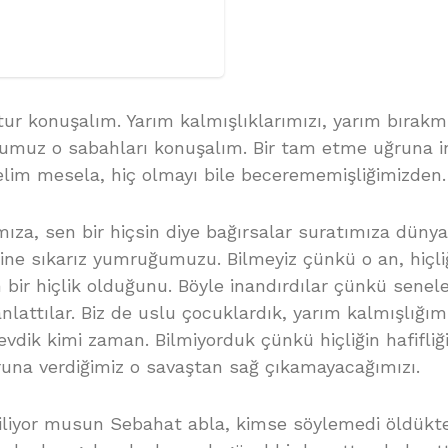
ur konuşalım. Yarım kalmışlıklarımızı, yarım bırakmı
muz o sabahları konuşalım. Bir tam etme uğruna i
lim mesela, hiç olmayı bile becerememişliğimizden.
ıza, sen bir hiçsin diye bağırsalar suratımıza düny
sine sıkarız yumruğumuzu. Bilmeyiz çünkü o an, hiçli
bir hiçlik olduğunu. Böyle inandırdılar çünkü senele
nlattılar. Biz de uslu çocuklardık, yarım kalmışlığım
evdik kimi zaman. Bilmiyorduk çünkü hiçliğin hafifliğ
na verdiğimiz o savaştan sağ çıkamayacağımızı.
e biliyor musun Sebahat abla, kimse söylemedi öldük