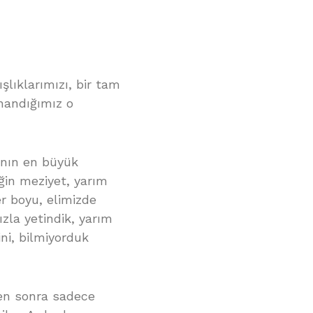
şlıklarımızı, bir tam
nandığımız o
anın en büyük
ğin meziyet, yarım
r boyu, elimizde
ızla yetindik, yarım
ini, bilmiyorduk
ten sonra sadece