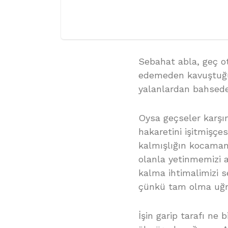
Sebahat abla, geç ot
edemeden kavuştuğu
yalanlardan bahsede
Oysa geçseler karşım
hakaretini işitmişçe
kalmışlığın kocaman 
olanla yetinmemizi a
kalma ihtimalimizi s
çünkü tam olma uğru
İşin garip tarafı n