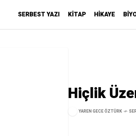
SERBEST YAZI
KİTAP
HİKAYE
BİY
Hiçlik Üze
YAREN GECE ÖZTÜRK
SE