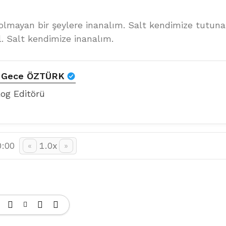
olmayan bir şeylere inanalım. Salt kendimize tutuna
l. Salt kendimize inanalım.
n Gece ÖZTÜRK
log Editörü
0:00
1.0x
«
»