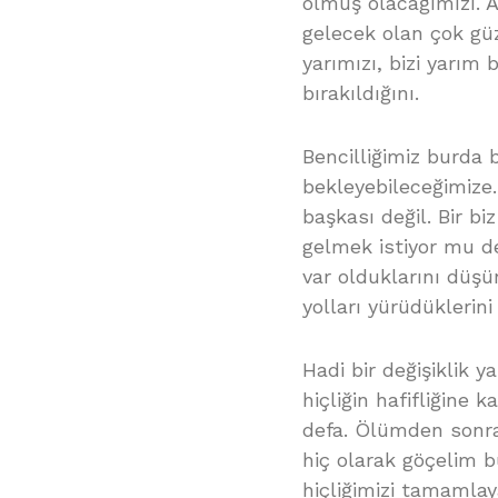
ölmüş olacağımızı. A
gelecek olan çok güz
yarımızı, bizi yarım 
bırakıldığını.
Bencilliğimiz burda b
bekleyebileceğimize.
başkası değil. Bir bi
gelmek istiyor mu de
var olduklarını düşü
yolları yürüdüklerin
Hadi bir değişiklik y
hiçliğin hafifliğin
defa. Ölümden sonr
hiç olarak göçelim 
hiçliğimizi tamamlay