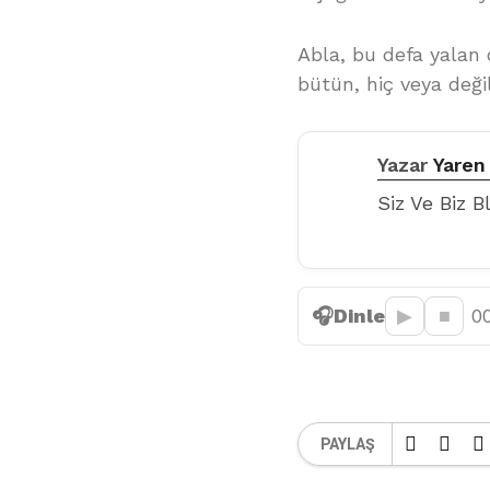
Abla, bu defa yalan 
bütün, hiç veya deği
Yazar
Yare
Siz Ve Biz B
🎧
Dinle
▶︎
■
0
PAYLAŞ