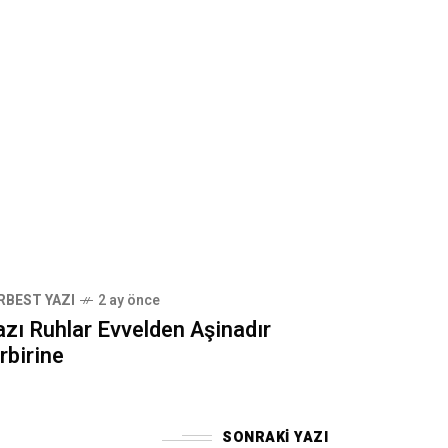
RBEST YAZI
2 ay önce
azı Ruhlar Evvelden Aşinadır
rbirine
SONRAKI YAZI