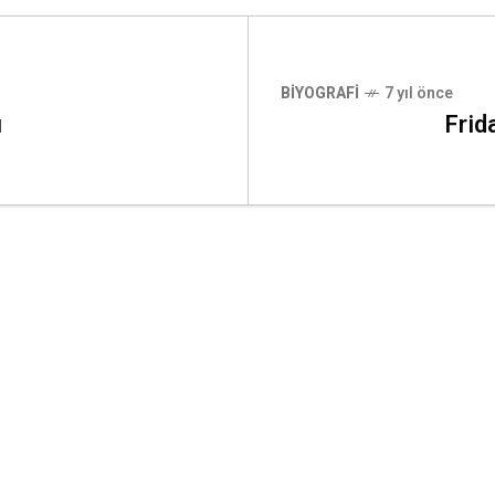
BIYOGRAFI
7 yıl önce
ı
Frid