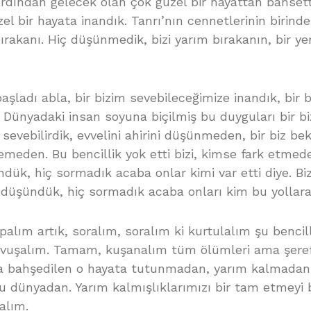
rdından gelecek olan çok güzel bir hayattan bahsett
el bir hayata inandık. Tanrı’nın cennetlerinin birinde
bırakanı. Hiç düşünmedik, bizi yarım bırakanın, bir y
aşladı abla, bir bizim sevebileceğimize inandık, bir 
 Dünyadaki insan soyuna biçilmiş bu duyguları bir biz
z sevebilirdik, evvelini ahirini düşünmeden, bir biz be
meden. Bu bencillik yok etti bizi, kimse fark etmede
ndük, hiç sormadık acaba onlar kimi var etti diye. Bi
i düşündük, hiç sormadık acaba onları kim bu yollar
apalım artık, soralım, soralım ki kurtulalım şu bencill
e kavuşalım. Tamam, kuşanalım tüm ölümleri ama şere
a bahşedilen o hayata tutunmadan, yarım kalmadan
bu dünyadan. Yarım kalmışlıklarımızı bir tam etmey
alım.