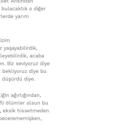
iler. Ardından
 bulacaktık o diğer
erlerde yarım
bizim
 yaşayabilirdik,
kleyebilirdik, acaba
n. Biz seviyoruz diye
z bekliyoruz diye bu
a düşürdü diye.
iğin ağırlığından,
fli ölümler olsun bu
, eksik hissetmeden
i becerememişken,