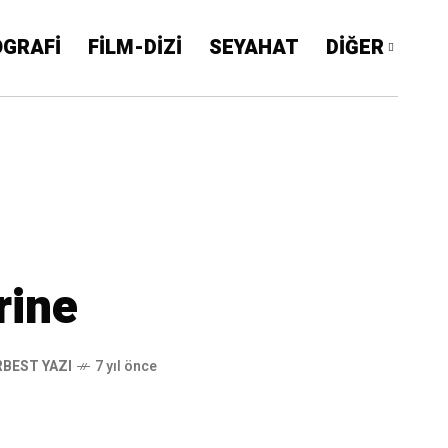
OGRAFİ
FİLM-DİZİ
SEYAHAT
DİĞER
rine
RBEST YAZI
7 yıl önce