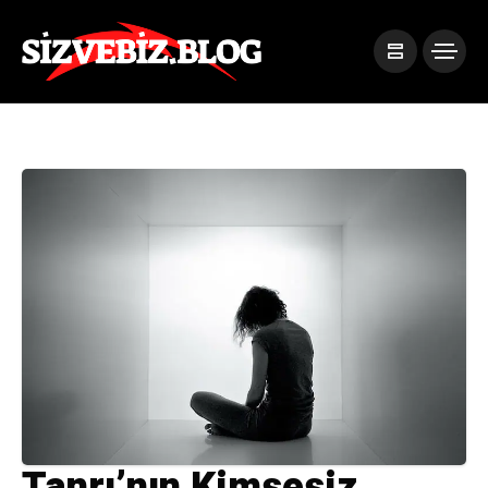
Tanrı’nın Kimsesiz