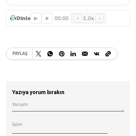
Dinle
▶︎
■
00:00
1.0x
«
»
PAYLAŞ
Yazıya yorum bırakın