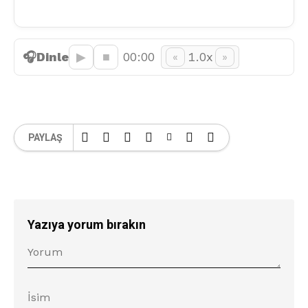
🎧
Dinle
▶︎
■
00:00
1.0x
«
»
PAYLAŞ
Yazıya yorum bırakın