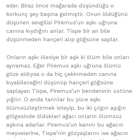
eder. Biraz önce mağarada düşündüğü o
korkunç şey başına gelmiştir. Onun öldüğünü
düşünen sevgilisi Piremus’un aşkı uğruna
canına kıydığını anlar. Tispe bir an bile
düşünmeden hançeri alıp göğsüne saplar.
Onların aşkı ölesiye bir aşk ki ölüm bile onları
ayıramaz. Eğer Piremus aşkı uğruna ölümü
göze aldıysa o da hiç çekinmeden canına
kıyabileceğini düşünüp hançeri göğsüne
saplayan Tispe, Piremus’un bendeninin üstüne
yığılır. O anda tanrılar bu yüce aşkı
ölümsüzleştirmek isteyip, bu iki çılgın aşığın
gölgesinde öldükleri ağacı onların ölümsüz
aşkına adarlar. Piremus’un kanını bu ağacın
meyvelerine, Tispe’nin gözyaşlarını ise ağacın