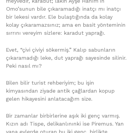
meyvedir, karadut; lakin Ayşe Hanım’ın
Omo’sunun bile çıkaramadığı inatçı mı inatçı
bir lekesi vardır. Ele bulaştığında da kolay
kolay çıkaramazsınız; ama en basit yönteminin
sırrını vereyim sizlere: karadut yaprağı.
Evet, “çivi çiviyi sökermiş.” Kalıp sabunların
çıkaramadığı leke, dut yaprağı sayesinde silinir.
Peki nasıl mı?
Bilen bilir turist rehberiyim; bu işin
kimyasından ziyade antik çağlardan kopup
gelen hikayesini anlatacağım size.
Bir zamanlar birbirlerine aşık iki genç varmış.
Kızın adı Tispe, delikanlınınki ise Piremus. Yan
yana evlerde oturan bu iki genç, birlikte