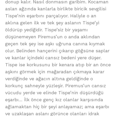
donup kalır. Nasıl donmasın garibim. Kocaman
aslan ağzında kanlarla birlikte biricik sevgilisi
Tispe’nin eşarbını parçalıyor. Haliyle o an
aklına gelen ilk ve tek şey aslanın Tispe’yi
öldürüp yediğidir. Tispe’siz bir yaşamı
düşünemeyen Piremus’un o anda aklından
geçen tek şey ise aşkı uğruna canına kıymak
olur. Belinden hançerini çıkarıp göğsüne saplar
ve kanlar içindeki cansız bedeni yere düşer.
Tispe ise korkusunu bir kenara atıp bir an önce
aşkını görmek için mağaradan çıkmaya karar
verdiğinde ve ağacın altına geldiğinde o
korkunç sahneyle yüzleşir. Piremus’un cansız
vücudu yerde ve elinde Tispe’nin düşürdüğü
eşarbı… İlk önce genç kız olanlar karşısında
ağlamaktan hiç bir şeyi anlayamaz; ama eşarbı
ve uzaklaşan aslanı görünce olanları idrak