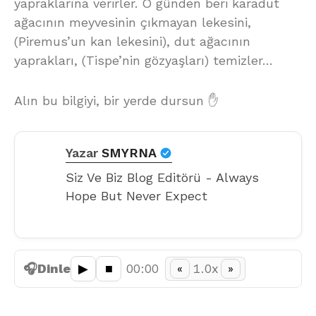
yapraklarına verirler. O günden beri karadut
ağacının meyvesinin çıkmayan lekesini,
(Piremus’un kan lekesini), dut ağacının
yaprakları, (Tispe’nin gözyaşları) temizler…
Alın bu bilgiyi, bir yerde dursun ✋
Yazar
SMYRNA
Siz Ve Biz Blog Editörü - Always
Hope But Never Expect
🎧
Dinle
▶︎
■
00:00
1.0x
«
»