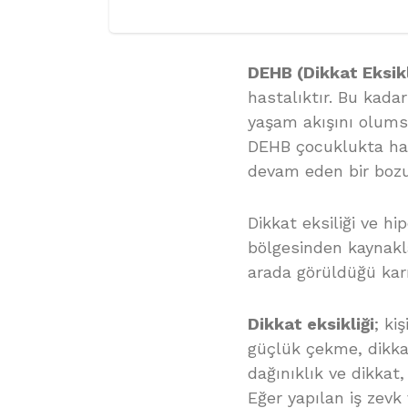
DEHB (Dikkat Eksikl
hastalıktır. Bu kada
yaşam akışını olumsuz
DEHB çocuklukta hat
devam eden bir bozu
Dikkat eksiliği ve hi
bölgesinden kaynakland
arada görüldüğü karış
Dikkat eksikliği
; ki
güçlük çekme, dikka
dağınıklık ve dikkat
Eğer yapılan iş zevk