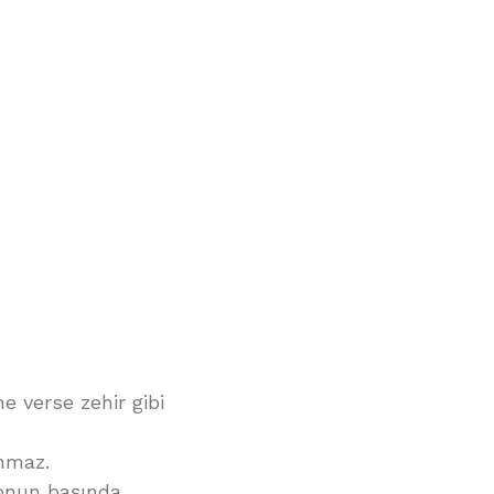
ne verse zehir gibi
anmaz.
yonun başında