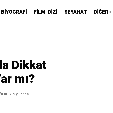
BİYOGRAFİ
FİLM-DİZİ
SEYAHAT
DİĞER
a Dikkat
Var mı?
ĞLIK
9 yıl önce