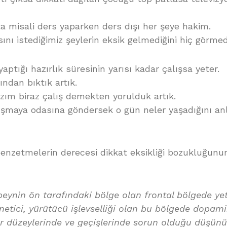
ta misali ders yaparken ders dışı her şeye hakim.
ını istediğimiz şeylerin eksik gelmediğini hiç görmed
aptığı hazırlık süresinin yarısı kadar çalışsa yeter.
ından bıktık artık.
zım biraz çalış demekten yorulduk artık.
şmaya odasına göndersek o gün neler yaşadığını an
enzetmelerin derecesi dikkat eksikliği bozukluğunun
beynin ön tarafındaki bölge olan frontal bölgede yet
yönetici, yürütücü işlevselliği olan bu bölgede dopam
er düzeylerinde ve geçişlerinde sorun olduğu düşünü