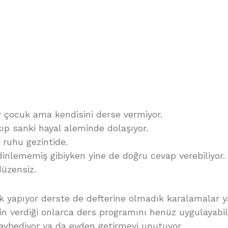
r çocuk ama kendisini derse vermiyor.
kıp sanki hayal aleminde dolaşıyor.
ruhu gezintide.
nlememiş gibiyken yine de doğru cevap verebiliyor.
düzensiz.
k yapıyor derste de defterine olmadık karalamalar y
n verdiği onlarca ders programını henüz uygulayabil
kaybediyor ya da evden getirmeyi unutuyor.