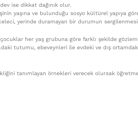
ödev ise dikkat dağınık olur.
işinin yaşına ve bulunduğu sosyo kültürel yapıya gör
celeci, yerinde duramayan bir durumun sergilenmesid
n çocuklar her yaş grubuna göre farklı şekilde gözlem
ldaki tutumu, ebeveynleri ile evdeki ve dış ortamda
kliğini tanımlayan örnekleri verecek olursak öğretm
.