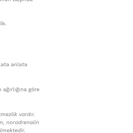
ik.
lata anlata
 ağırlığına göre
mezlik vardır.
in, noradrenalin
lmektedir.