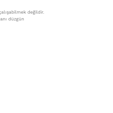
alışabilmek değildir.
manı düzgün