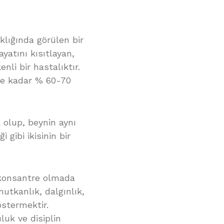
lığında görülen bir
yatını kısıtlayan,
nli bir hastalıktır.
ne kadar % 60-70
k olup, beynin aynı
i gibi ikisinin bir
 konsantre olmada
tkanlık, dalgınlık,
östermektir.
luk ve disiplin