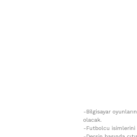
-Bilgisayar oyunların
olacak.
-Futbolcu isimlerini
-Dersin başında çıtı