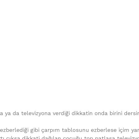
a ya da televizyona verdiği dikkatin onda birini dersi
 ezberlediği gibi çarpım tablosunu ezberlese içim y
rtı çıksa dikkati dağılan çocuğu top patlasa televiz