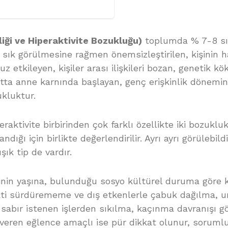
iği ve Hiperaktivite Bozukluğu)
toplumda % 7-8 sık
r sık görülmesine rağmen önemsizleştirilen, kişinin ha
 etkileyen, kişiler arası ilişkileri bozan, genetik köke
ta anne karnında başlayan, genç erişkinlik dönemi
kluktur.
peraktivite birbirinden çok farklı özellikte iki bozuklu
ığı için birlikte değerlendirilir. Ayrı ayrı görülebildiğ
ık tip de vardır.
şinin yaşına, bulunduğu sosyo kültürel duruma göre
ti sürdürememe ve dış etkenlerle çabuk dağılma, unu
, sabır istenen işlerden sıkılma, kaçınma davranışı g
 veren eğlence amaçlı ise pür dikkat olunur, sorumlu